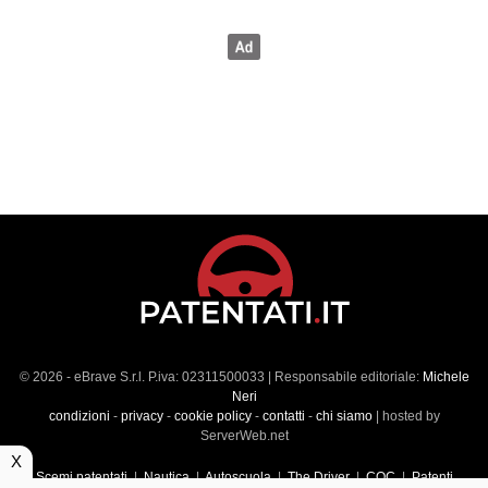
© 2026 - eBrave S.r.l. P.iva: 02311500033 | Responsabile editoriale:
Michele
Neri
condizioni
-
privacy
-
cookie policy
-
contatti
-
chi siamo
| hosted by
ServerWeb.net
X
Scemi patentati
|
Nautica
|
Autoscuola
|
The Driver
|
CQC
|
Patenti