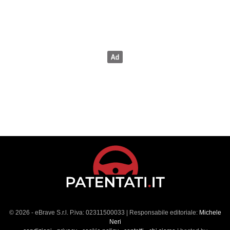
© 2026 - eBrave S.r.l. P.iva: 02311500033 | Responsabile editoriale:
Michele
Neri