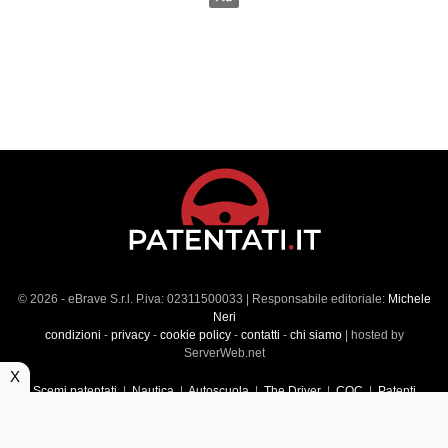
© 2026 - eBrave S.r.l. P.iva: 02311500033 | Responsabile editoriale:
Michele
Neri
condizioni
-
privacy
-
cookie policy
-
contatti
-
chi siamo
| hosted by
ServerWeb.net
X
Scemi patentati
|
Nautica
|
Autoscuola
|
The Driver
|
CQC
|
Patenti
Superiori
|
Market
|
Veicoli commerciali
|
Führerscheintest