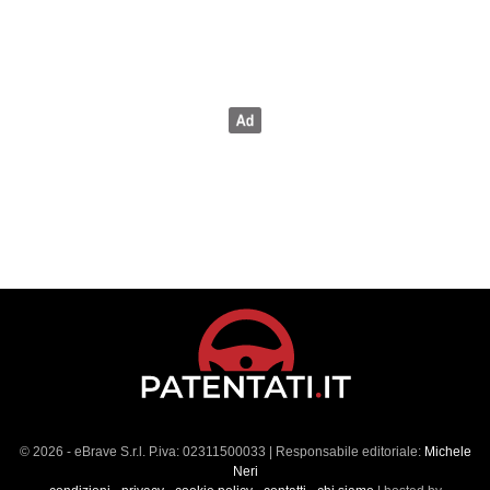
© 2026 - eBrave S.r.l. P.iva: 02311500033 | Responsabile editoriale:
Michele
Neri