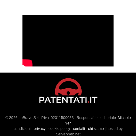
© 2026 - eBrave S.r.l. P.iva: 02311500033 | Responsabile editoriale:
Michele
Neri
condizioni
-
privacy
-
cookie policy
-
contatti
-
chi siamo
| hosted by
ServerWeb.net