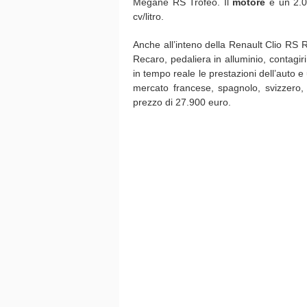
Mégane RS Trofeo. Il
motore
è un 2.0
cv/litro.
Anche all’inteno della Renault Clio RS Rd
Recaro, pedaliera in alluminio, contagi
in tempo reale le prestazioni dell’auto 
mercato francese, spagnolo, svizzero
prezzo di 27.900 euro.