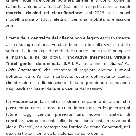
calandra anteriore a “calice”. Sostenibilità significa anche uso di
materiali riciclati ed elettrificazione
: dal 2026 tutti i nuovi
modelli saranno 100% elettrici, per una mobilità a emissioni
zero.
Il tema della
centralità del cliente
non è legato esclusivamente
al marketing o al post vendita, bensì parte dalla vivibilità della
vettura. La tecnologia di bordo delle nuove Lancia sarà semplice
e intuitiva, e ne dà prova l’
innovativa interfaccia virtuale
“intelligente” denominata S.A.L.A.
(acronimo di
Sound Air
Light Augmented
) che consente di regolare diverse funzioni
dell’auto da un’unica interfaccia: suono dell’impianto audio,
climatizzatore, e illuminazione. Il tutto prendendo ispirazione
dagli esclusivi interni delle sue vetture del passato.
La
Responsabilità
significa costruire un piano a dieci anni che
possa contribuire a creare un mondo migliore per le generazioni
future. Oggi Lancia presenta una nuova iniziativa di
sensibilizzazione dedicata alle donne, comunicata attraverso il
video “Punch”, con protagonista l’attrice Cristiana Capotondi, nel
quale si tratta il tema della violenza verso le donne.