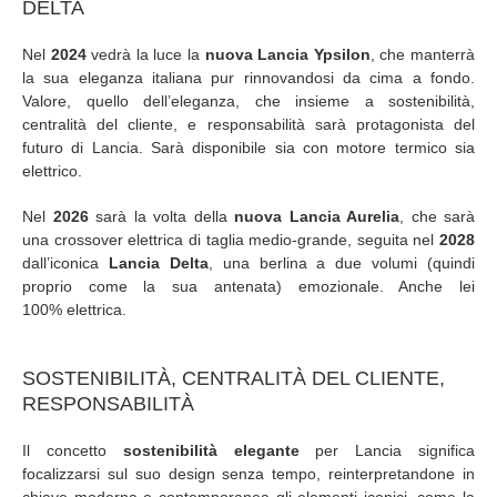
DELTA
Nel
2024
vedrà la luce la
nuova Lancia Ypsilon
, che manterrà
la sua eleganza italiana pur rinnovandosi da cima a fondo.
Valore, quello dell’eleganza, che insieme a sostenibilità,
centralità del cliente, e responsabilità sarà protagonista del
futuro di Lancia. Sarà disponibile sia con motore termico sia
elettrico.
Nel
2026
sarà la volta della
nuova Lancia Aurelia
, che sarà
una crossover elettrica di taglia medio-grande, seguita nel
2028
dall’iconica
Lancia Delta
, una berlina a due volumi (quindi
proprio come la sua antenata) emozionale. Anche lei
100% elettrica.
SOSTENIBILITÀ, CENTRALITÀ DEL CLIENTE,
RESPONSABILITÀ
Il concetto
sostenibilità elegante
per Lancia significa
focalizzarsi sul suo design senza tempo, reinterpretandone in
chiave moderna e contemporanea gli elementi iconici, come la