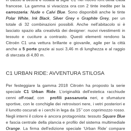
francese. La gamma si vivacizza ora con 2 tinte inedite per la
carrozzeria
:
Nude
e
Calvi Blue
. Sono disponibili anche le tinte
Polar White
,
Ink Black
,
Silver Grey
e
Graphite Grey,
per un
totale di 32 combinazioni possibili. Anche nell’abitacolo si è
lasciato spazio alla creatività dei designer: nuovi rivestimenti in
tessuto e cuciture a contrasto. Questi elementi rendono la
Citroën C1 una vettura brillante e giovanile, agile per la città
anche a
5 porte
grazie ai suoi 3,46 m di lunghezza e al raggio
di sterzata di 4,80 m.
C1 URBAN RIDE: AVVENTURA STILOSA
Per festeggiare la gamma 2018 Citroën ha proposto la serie
speciale
C1 Urban Ride
. L’originalità dell’estetica racchiude
cenni
off-road
, con
profili passaruota
neri, e sfumature
sportive, con le conchiglie dei retrovisori nere, i vetri posteriori e
il lunotto oscurati e i cerchi in lega da 15’’ con coprimozzo rosso.
Negli interni il colore è ancora protagonista: tessuto
Square Blue
e fascia centrale della plancia e profilo del sistema multimediale
Orange
. La firma dell’edizione speciale ‘Urban Ride’ compare