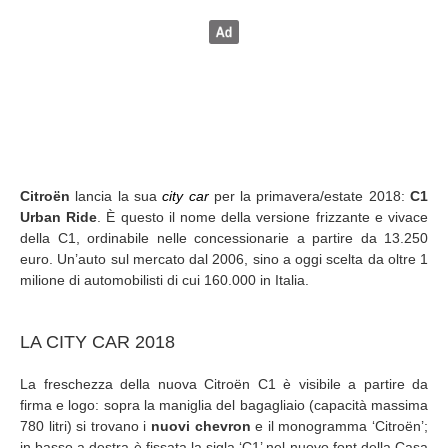
Citro
ë
n
lancia la sua
city car
per la primavera/estate 2018:
C1
Urban Ride
. È questo il nome della versione frizzante e vivace
della C1, ordinabile nelle concessionarie a partire da 13.250
euro. Un’auto sul mercato dal 2006, sino a oggi scelta da oltre 1
milione di automobilisti di cui 160.000 in Italia.
LA CITY CAR 2018
La freschezza della nuova Citroën C1 è visibile a partire da
firma e logo: sopra la maniglia del bagagliaio (capacità massima
780 litri) si trovano i
nuovi chevron
e il monogramma ‘Citroën’;
in basso a destra è fissata la sigla ‘C1’ nel nuovo font della Casa