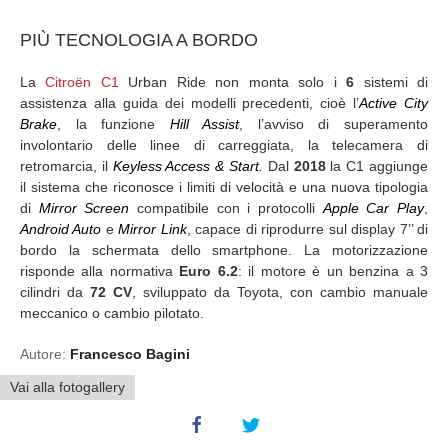
PIÙ TECNOLOGIA A BORDO
La
Citroën C1
Urban Ride non monta solo i
6
sistemi di
assistenza alla guida dei modelli precedenti, cioè l’
Active City
Brake
, la funzione
Hill Assist
, l’avviso di superamento
involontario delle linee di carreggiata, la telecamera di
retromarcia, il
Keyless Access & Start.
Dal
2018
la C1 aggiunge
il sistema che riconosce i limiti di velocità e una nuova tipologia
di
Mirror Screen
compatibile con i protocolli
Apple Car Play
,
Android Auto
e
Mirror Link
, capace di riprodurre sul display 7’’ di
bordo la schermata dello smartphone. La motorizzazione
risponde alla normativa
Euro 6.2
: il motore è un benzina a 3
cilindri da
72 CV
, sviluppato da Toyota, con cambio manuale
meccanico o cambio pilotato.
Autore:
Francesco Bagini
Vai alla fotogallery