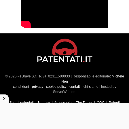
© 2026 - eBrave S.r.l. P.iva: 02311500033 | Responsabile editoriale:
Michele
Neri
condizioni
-
privacy
-
cookie policy
-
contatti
-
chi siamo
| hosted by
ServerWeb.net
X
Scemi patentati
|
Nautica
|
Autoscuola
|
The Driver
|
CQC
|
Patenti
Superiori
|
Market
|
Veicoli commerciali
|
Führerscheintest