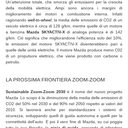
Un’attenzione totale, che smorza gli entusiasmi per la crescita
della mobilità elettrica. Ampi sono ancora i margini di
miglioramento dei motori a combustione interna. Infatti
ragionando
well-to-wheel
, la media delle emissioni di CO2 di un
veicolo elettrico è circa di 128 g/km, mentre quelle di un motore
a benzina
Mazda SKYACTIV-X
di analoga potenza è di 142
g/km. Ciò significa che migliorandone l’efficienza solo del 10%,
le emissioni del motore SKYACTIV-X diventerebbero pari a
quelle delle unità elettriche. Il motore Mazda produce meno C02
di un propulsore elettrico, che viene prodotto con carbone o
petrolio.
LA PROSSIMA FRONTIERA ZOOM-ZOOM
Sustainable Zoom-Zoom 2030
è il nome del nuovo progetto
Mazda. Lo scopo è la diminuzione della media delle emissioni di
CO2 del 50% nel 2030 e del 90% nel 2050 rispetto ai valori del
2010. Si lavorerà anche per standardizzare i sistemi di
sicurezza, sviluppando quelli di guida autonoma e quelli per la
connettività dell’auto. E poi il vero fine di Mazda, su cui poggia
tutta la sua filosofia: la
gioia di guida
, cercando di infondere