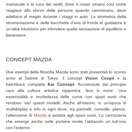
maniacale è la cura dei sedili, dove il corpo umano così come
reagisce allo sforzo delle persone quando camminano, deve
adattarsi al meglio durante i viaggi in auto. La simmetria della
strumentazione e delle bocchette d’aria di fronte al guidatore è
un’altra intuizione per infondere quella sensazione di equilibrio e
benessere.
CONCEPT MAZDA
Due esempi della filosofia Mazda sono stati presentati lo scorso
anno al Salone di Tokyo: il concept
Vision Coupè
e la
hatchback
compatta
Kai Concept
. Accomunati dal principio
caro alla cultura artistica nipponica, ‘less is more’. Una
essenzialità e morbidezza delle curve con spazi vuoti che
rendono ‘vivi’ questi modelli. Anche all’interno, in un’epoca di
multidisplay e info in ogni dove, tra pannelli, consolle, plance,
l’attenzione di
Mazda
è andata agli spazi vuoti. La carrozzeria
che emerge anche nelle portiere rende l’abitacolo un tutt’uno
con l’esterno.