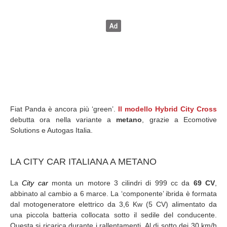
Fiat Panda è ancora più ‘green’.
Il modello Hybrid City Cross
debutta ora nella variante a
metano
, grazie a Ecomotive
Solutions e Autogas Italia.
LA CITY CAR ITALIANA A METANO
La
City car
monta un motore 3 cilindri di 999 cc da
69 CV
,
abbinato al cambio a 6 marce. La ‘componente’ ibrida è formata
dal motogeneratore elettrico da 3,6 Kw (5 CV) alimentato da
una piccola batteria collocata sotto il sedile del conducente.
Questa si ricarica durante i rallentamenti. Al di sotto dei 30 km/h