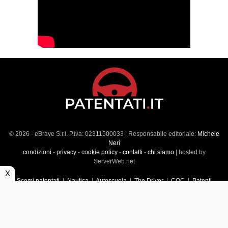
© 2026 - eBrave S.r.l. P.iva: 02311500033 | Responsabile editoriale:
Michele
Neri
condizioni
-
privacy
-
cookie policy
-
contatti
-
chi siamo
| hosted by
ServerWeb.net
X
Scemi patentati
|
Nautica
|
Autoscuola
|
The Driver
|
CQC
|
Patenti
Superiori
|
Market
|
Veicoli commerciali
|
Führerscheintest