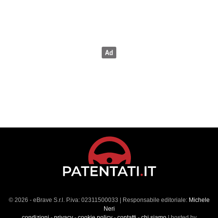
© 2026 - eBrave S.r.l. P.iva: 02311500033 | Responsabile editoriale:
Michele
Neri
condizioni
-
privacy
-
cookie policy
-
contatti
-
chi siamo
| hosted by