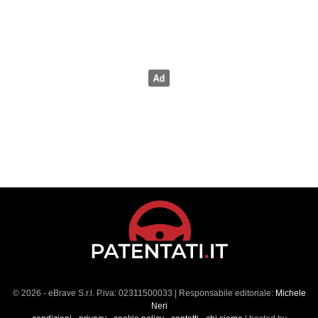
© 2026 - eBrave S.r.l. P.iva: 02311500033 | Responsabile editoriale:
Michele
Neri