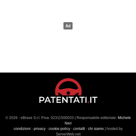
© 2026 - eBrave S.r.l. P.iva: 02311500033 | Responsabile editoriale:
Michele
Neri
condizioni
-
privacy
-
cookie policy
-
contatti
-
chi siamo
| hosted by
ServerWeb.net