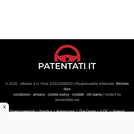
© 2026 - eBrave S.r.l. P.iva: 02311500033 | Responsabile editoriale:
Michele
Neri
condizioni
-
privacy
-
cookie policy
-
contatti
-
chi siamo
| hosted by
ServerWeb.net
X
Scemi patentati
|
Nautica
|
Autoscuola
|
The Driver
|
CQC
|
Patenti
Superiori
|
Market
|
Veicoli commerciali
|
Führerscheintest