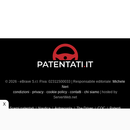
© 2026 - eBrave S.r.l. P.iva: 02311500033 | Responsabile editoriale:
Michele
Neri
condizioni
-
privacy
-
cookie policy
-
contatti
-
chi siamo
| hosted by
ServerWeb.net
X
Scemi patentati
|
Nautica
|
Autoscuola
|
The Driver
|
CQC
|
Patenti
Superiori
|
Market
|
Veicoli commerciali
|
Führerscheintest