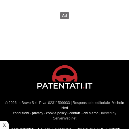
© 2026 - eBrave S.r.l. P.iva: 02311500033 | Responsabile editoriale:
Michele
Neri
condizioni
-
privacy
-
cookie policy
-
contatti
-
chi siamo
| hosted by
ServerWeb.net
X