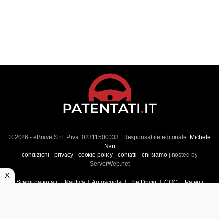
© 2026 - eBrave S.r.l. P.iva: 02311500033 | Responsabile editoriale:
Michele
Neri
condizioni
-
privacy
-
cookie policy
-
contatti
-
chi siamo
| hosted by
ServerWeb.net
X
Scemi patentati
|
Nautica
|
Autoscuola
|
The Driver
|
CQC
|
Patenti
Superiori
|
Market
|
Veicoli commerciali
|
Führerscheintest