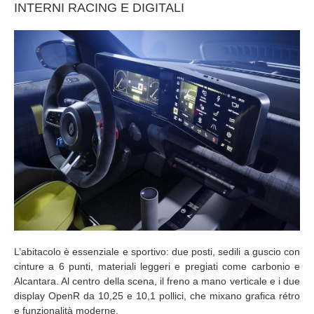
INTERNI RACING E DIGITALI
L’abitacolo è essenziale e sportivo: due posti, sedili a guscio con
cinture a 6 punti, materiali leggeri e pregiati come carbonio e
Alcantara. Al centro della scena, il freno a mano verticale e i due
display OpenR da 10,25 e 10,1 pollici, che mixano grafica rétro
e funzionalità moderne.