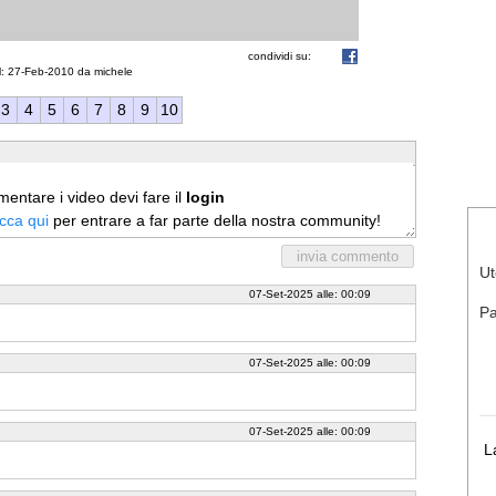
condividi su:
: 27-Feb-2010 da michele
3
4
5
6
7
8
9
10
entare i video devi fare il
login
icca qui
per entrare a far parte della nostra community!
Ut
07-Set-2025 alle: 00:09
P
07-Set-2025 alle: 00:09
07-Set-2025 alle: 00:09
L