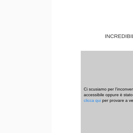
INCREDIB
Ci scusiamo per l'inconv
accessibile oppure è stat
clicca qui
per provare a ved