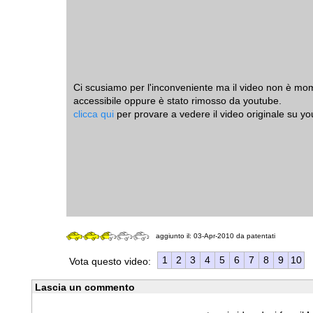
Ci scusiamo per l'inconveniente ma il video non è 
accessibile oppure è stato rimosso da youtube.
clicca qui
per provare a vedere il video originale su yo
aggiunto il: 03-Apr-2010 da patentati
1
2
3
4
5
6
7
8
9
10
Vota questo video:
Lascia un commento