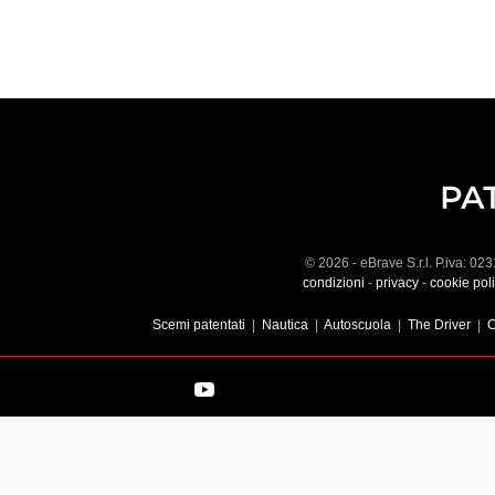
© 2026 - eBrave S.r.l. P.iva: 0
condizioni
-
privacy
-
cookie pol
Scemi patentati
|
Nautica
|
Autoscuola
|
The Driver
|