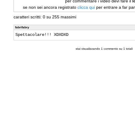
per commentare i video devi fare il
l
se non sei ancora registrato
clicca qui
per entrare a far pa
caratteri scritti:
0
su 255 massimi
fabrifabry
Spettacolare!!! XDXDXD
stai visualizzando
1
commento su
1
totali