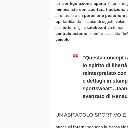
La
configurazione aperta
è uno degli
minimaliste con apertura tradizional
strutturale e un
portellone posteriore
up
, facilitando il carico di oggetti volum
sul
tetto
e gli
skateboard
sistemati
centrale esterno
, mentre la scritta
4x
veicolo
.
"Questa concept ra
lo spirito di liber
reinterpretato con
e dettagli in stam
sportswear". Jean-
avanzato di Renau
UN ABITACOLO SPORTIVO E
Anche gli
interni
seguono la stessa filos