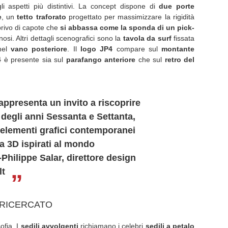
 aspetti più distintivi. La concept dispone di
due porte
e
, un
tetto traforato
progettato per massimizzare la rigidità
privo di capote che
si abbassa come la sponda di un pick-
inosi. Altri dettagli scenografici sono la
tavola da surf
fissata
 nel
vano posteriore
. Il
logo JP4
compare sul
montante
4
è presente sia sul
parafango anteriore
che sul
retro del
ppresenta un invito a riscoprire
tà degli anni Sessanta e Settanta,
 elementi grafici contemporanei
pa 3D ispirati al mondo
Philippe Salar, direttore design
lt
 RICERCATO
ofia. I
sedili avvolgenti
richiamano i celebri
sedili a petalo