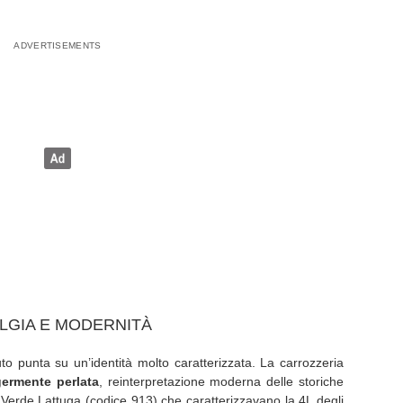
LGIA E MODERNITÀ
uto punta su un’identità molto caratterizzata. La carrozzeria
germente perlata
, reinterpretazione moderna delle storiche
Verde Lattuga (codice 913) che caratterizzavano la 4L degli