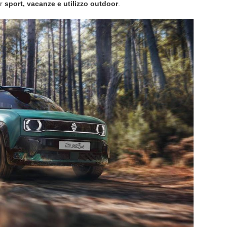
er
sport, vacanze e utilizzo outdoor
.